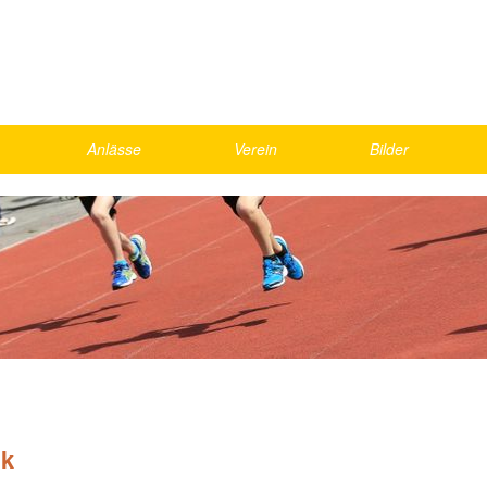
Anlässe
Verein
Bilder
Skirennen
Vorstand
2026
Schnällscht Bödeler
Agenda
2025
Die Schnällschte Oberländer
Jahresmeisterschaft
2024
UBS Kids Cup
Rekorde
2023
LMM Vorrunde
Bestenliste, Statistik
2022
ics
Kantonalfinal Visana Sprint
2021
nd Games
Helfer
Gesamte Galerie
ik
weekend