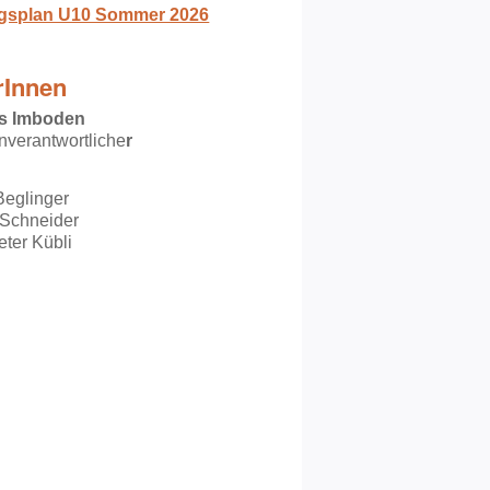
ngsplan U10 Sommer 2026
rInnen
s Imboden
verantwortliche
r
Beglinger
 Schneider
ter Kübli