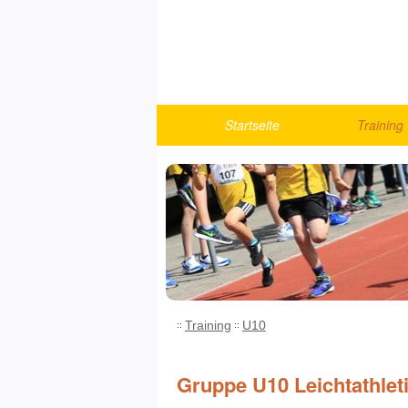
Startseite
Training
Berichte
Turnen
U10
U12
U14
U16
U18/Athlet
Training
U10
Fitness u
Running
Gruppe U10 Leichtathlet
Trainings