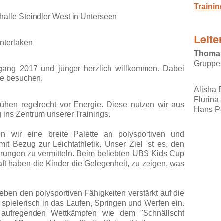
Traini
halle Steindler West in Unterseen
Leite
Interlaken
Thoma
Gruppen
rgang 2017 und jünger herzlich willkommen. Dabei
se besuchen.
Alisha 
Flurina
rühen regelrecht vor Energie. Diese nutzen wir aus
Hans Pe
g ins Zentrum unserer Trainings.
n wir eine breite Palette an polysportiven und
mit Bezug zur Leichtathletik. Unser Ziel ist es, den
hrungen zu vermitteln. Beim beliebten UBS Kids Cup
ft haben die Kinder die Gelegenheit, zu zeigen, was
ben den polysportiven Fähigkeiten verstärkt auf die
r spielerisch in das Laufen, Springen und Werfen ein.
aufregenden Wettkämpfen wie dem "Schnällscht