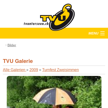
MENU
Startseite
Bilder
Training
TVU Galerie
Anlässe
Alle Galerien
»
2009
»
Turnfest Zweisimmen
Verein
Bilder