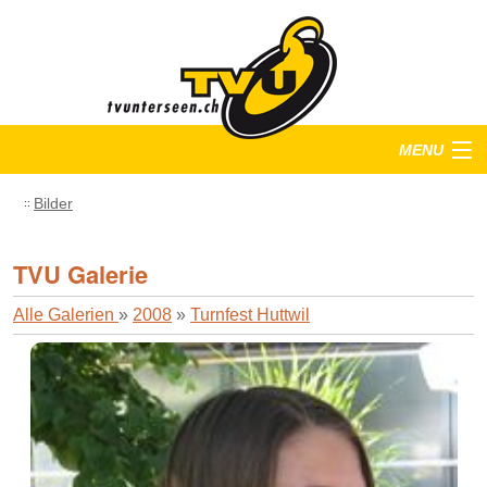
MENU
Startseite
Bilder
Training
TVU Galerie
Anlässe
Alle Galerien
»
2008
»
Turnfest Huttwil
Verein
Bilder