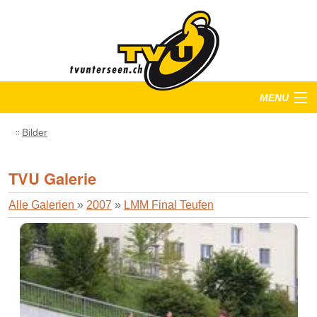
MENU
Startseite
Bilder
Training
TVU Galerie
Anlässe
Alle Galerien
»
2007
»
LMM Final Teufen
Verein
Bilder