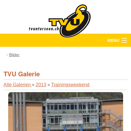
MENU
Startseite
Bilder
Training
TVU Galerie
Anlässe
Alle Galerien
»
2013
»
Trainingsweekend
Verein
Bilder