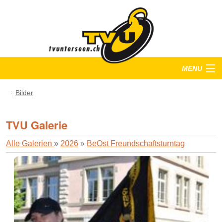
MENU
Startseite
Bilder
Training
TVU Galerie
Anlässe
Alle Galerien
»
2026
»
BeOst Freundschaftsturntag
Verein
Bilder