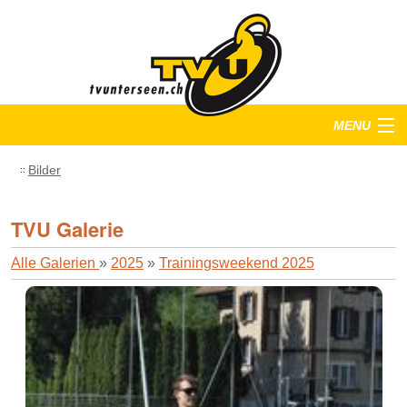
MENU
Startseite
Bilder
Training
TVU Galerie
Anlässe
Alle Galerien
»
2025
»
Trainingsweekend 2025
Verein
Bilder