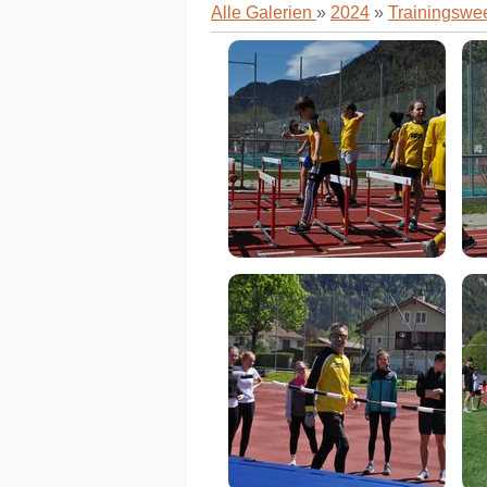
Alle Galerien
»
2024
»
Trainingswe