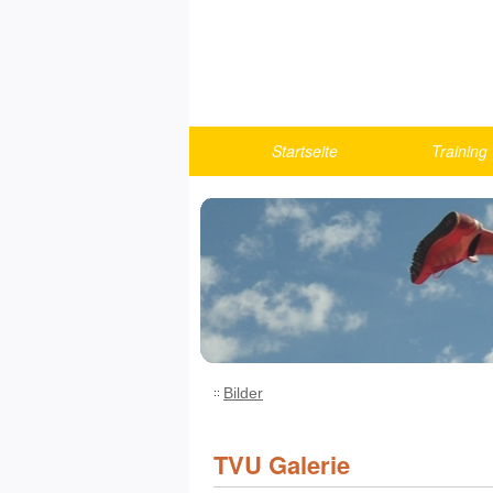
Startseite
Training
Berichte
Turnen
U10
U12
U14
U16
U18/Athlet
Bilder
Fitness u
Running
TVU Galerie
Trainings