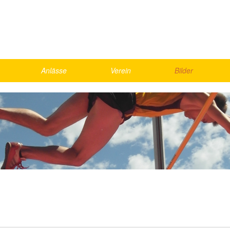
Anlässe
Verein
Bilder
Skirennen
Vorstand
2026
Schnällscht Bödeler
Agenda
2025
Die Schnällschte Oberländer
Jahresmeisterschaft
2024
UBS Kids Cup
Rekorde
2023
LMM Vorrunde
Bestenliste, Statistik
2022
ics
Kantonalfinal Visana Sprint
2021
nd Games
Helfer
Gesamte Galerie
weekend