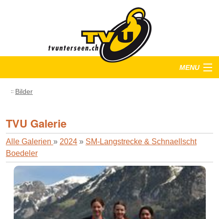
MENU
Startseite
Bilder
Training
TVU Galerie
Anlässe
Alle Galerien
»
2024
»
SM-Langstrecke & Schnaellscht
Boedeler
Verein
Bilder