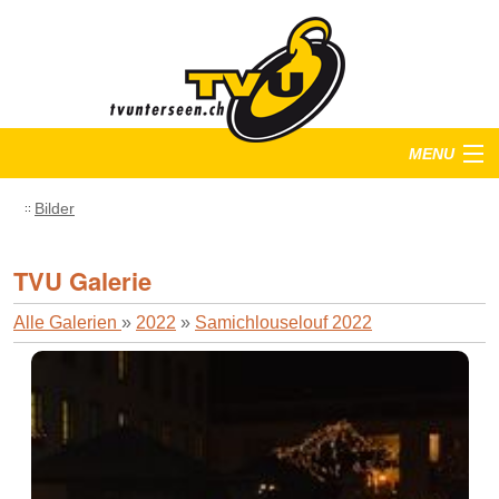
MENU
Startseite
Bilder
Training
TVU Galerie
Anlässe
Alle Galerien
»
2022
»
Samichlouselouf 2022
Verein
Bilder