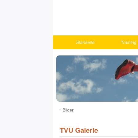
Startseite
Training
Berichte
Turnen
U10
U12
U14
U16
U18/Athlet
Bilder
Fitness u
Running
TVU Galerie
Trainings