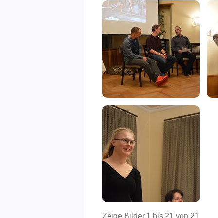
Zeige Bilder
1
bis
21
von
21