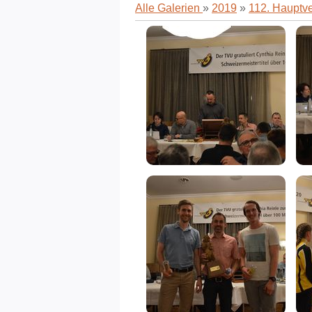
Alle Galerien
»
2019
»
112. Hauptv