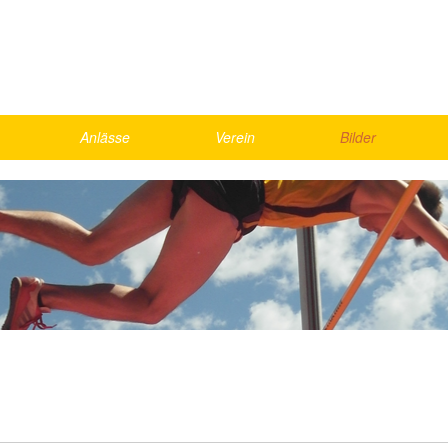
Anlässe
Verein
Bilder
Skirennen
Vorstand
2026
Schnällscht Bödeler
Agenda
2025
Die Schnällschte Oberländer
Jahresmeisterschaft
2024
UBS Kids Cup
Rekorde
2023
LMM Vorrunde
Bestenliste, Statistik
2022
ics
Kantonalfinal Visana Sprint
2021
nd Games
Helfer
Gesamte Galerie
weekend