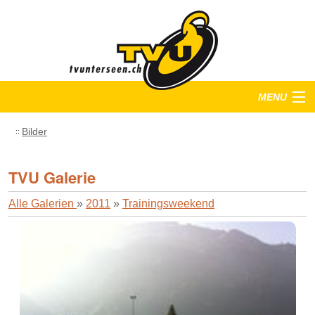
MENU
Startseite
Bilder
Training
TVU Galerie
Anlässe
Alle Galerien
»
2011
»
Trainingsweekend
Verein
Bilder