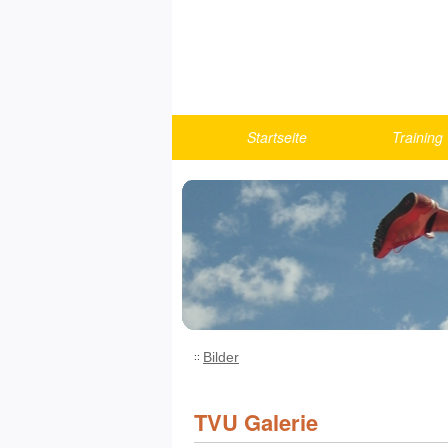
Startseite
Training
Berichte
Turnen
U10
U12
U14
U16
U18/Athlet
Bilder
Fitness u
Running
TVU Galerie
Trainings