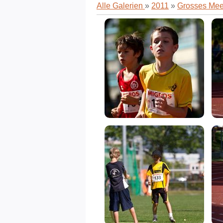
Alle Galerien
»
2011
»
Grosses Meet