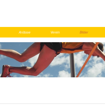
Anlässe
Verein
Bilder
Skirennen
Vorstand
2026
Schnällscht Bödeler
Agenda
2025
Die Schnällschte Oberländer
Jahresmeisterschaft
2024
UBS Kids Cup
Rekorde
2023
LMM Vorrunde
Bestenliste, Statistik
2022
ics
Kantonalfinal Visana Sprint
2021
nd Games
Helfer
Gesamte Galerie
weekend