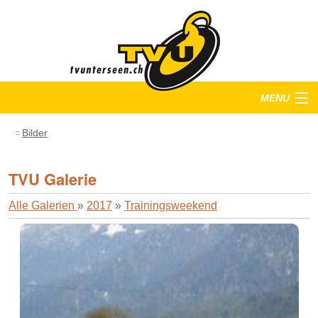
MENU
Startseite
Bilder
Training
TVU Galerie
Anlässe
Alle Galerien
»
2017
»
Trainingsweekend
Verein
Bilder