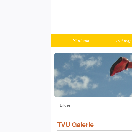
Startseite
Training
Berichte
Turnen
U10
U12
U14
U16
U18/Athlet
Bilder
Fitness u
Running
TVU Galerie
Trainings