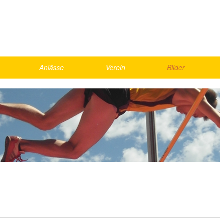
Anlässe
Verein
Bilder
Skirennen
Vorstand
2026
Schnällscht Bödeler
Agenda
2025
Die Schnällschte Oberländer
Jahresmeisterschaft
2024
UBS Kids Cup
Rekorde
2023
LMM Vorrunde
Bestenliste, Statistik
2022
ics
Kantonalfinal Visana Sprint
2021
nd Games
Helfer
Gesamte Galerie
weekend