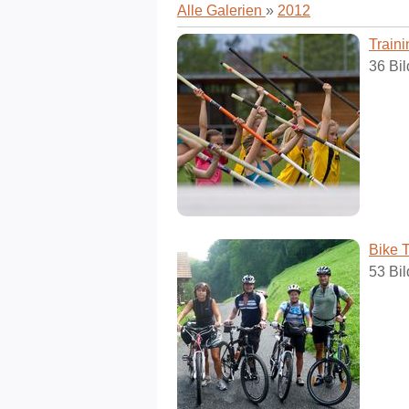
Alle Galerien
»
2012
Train
36 Bil
Bike 
53 Bil