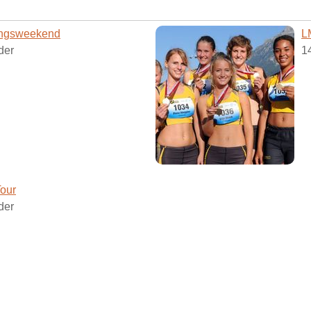
ingsweekend
L
der
1
Tour
der