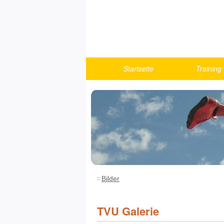
Startseite
Training
Berichte
Turnen
U10
U12
U14
U16
U18/Athlet
Bilder
Fitness u
Running
TVU Galerie
Trainings