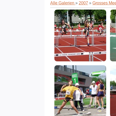
Alle Galerien
»
2007
»
Grosses Meet