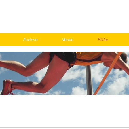
Anlässe
Verein
Bilder
Skirennen
Vorstand
2026
Schnällscht Bödeler
Agenda
2025
Die Schnällschte Oberländer
Jahresmeisterschaft
2024
UBS Kids Cup
Rekorde
2023
LMM Vorrunde
Bestenliste, Statistik
2022
ics
Kantonalfinal Visana Sprint
2021
nd Games
Helfer
Gesamte Galerie
weekend