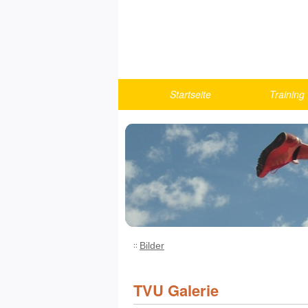
Startseite
Training
Berichte
Turnen
U10
U12
U14
U16
U18/Athlet
Bilder
Fitness u
Running
TVU Galerie
Trainings