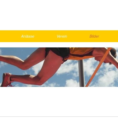
Anlässe
Verein
Bilder
Skirennen
Vorstand
2026
Schnällscht Bödeler
Agenda
2025
Die Schnällschte Oberländer
Jahresmeisterschaft
2024
UBS Kids Cup
Rekorde
2023
LMM Vorrunde
Bestenliste, Statistik
2022
ics
Kantonalfinal Visana Sprint
2021
nd Games
Helfer
Gesamte Galerie
weekend