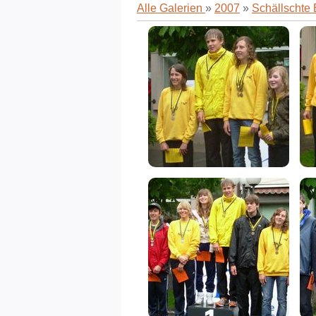
Alle Galerien
»
2007
»
Schällschte 