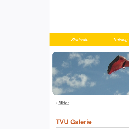
Startseite
Training
Berichte
Turnen
U10
U12
U14
U16
U18/Athlet
Bilder
Fitness u
Running
TVU Galerie
Trainings