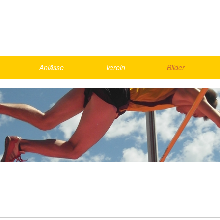
Anlässe
Verein
Bilder
Skirennen
Vorstand
2026
Schnällscht Bödeler
Agenda
2025
Die Schnällschte Oberländer
Jahresmeisterschaft
2024
UBS Kids Cup
Rekorde
2023
LMM Vorrunde
Bestenliste, Statistik
2022
ics
Kantonalfinal Visana Sprint
2021
nd Games
Helfer
Gesamte Galerie
weekend