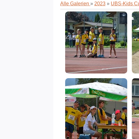
Alle Galerien
»
2023
»
UBS-Kids C