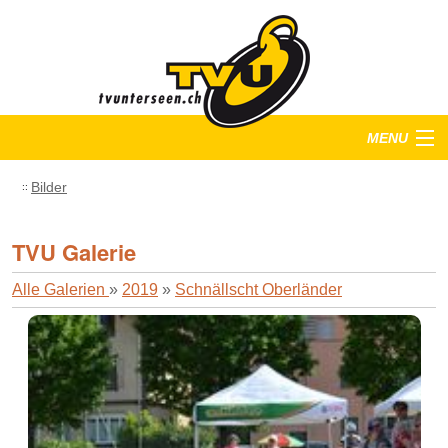
MENU
Startseite
Bilder
Training
TVU Galerie
Anlässe
Alle Galerien
»
2019
»
Schnällscht Oberländer
Verein
Bilder