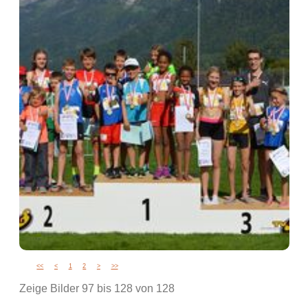
<<
<
1
2
>
>>
Zeige Bilder
97
bis
128
von
128