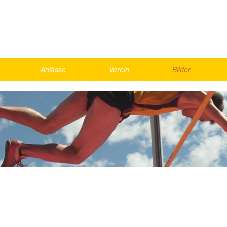
Anlässe
Verein
Bilder
Skirennen
Vorstand
2026
Schnällscht Bödeler
Agenda
2025
Die Schnällschte Oberländer
Jahresmeisterschaft
2024
UBS Kids Cup
Rekorde
2023
LMM Vorrunde
Bestenliste, Statistik
2022
ics
Kantonalfinal Visana Sprint
2021
nd Games
Helfer
Gesamte Galerie
weekend