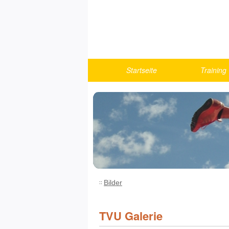
Startseite
Training
Berichte
Turnen
U10
U12
U14
U16
U18/Athlet
Bilder
Fitness u
Running
TVU Galerie
Trainings