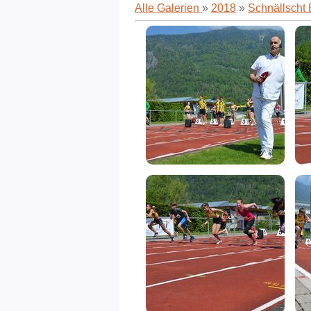
Alle Galerien
»
2018
»
Schnällscht