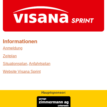
Informationen
Anmeldung
Zeitplan
Situationsplan
,
Anfahrtsplan
Website Visana Sprint
Hauptsponsor: